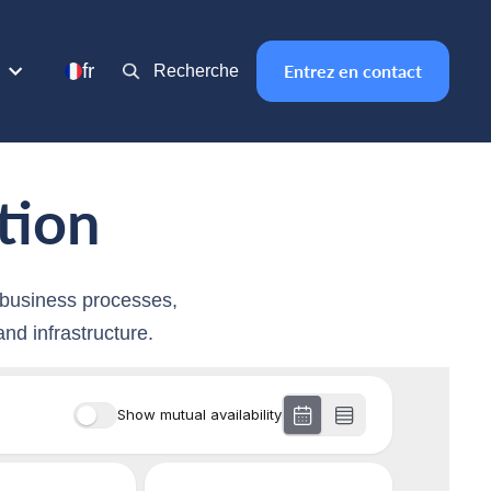
fr
Entrez en contact
Recherche
tion
 business processes,
nd infrastructure.