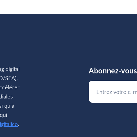
g digital
Abonnez-vous 
O/SEA).
ccélérer
diales
si qu’à
qui
gitalico
.