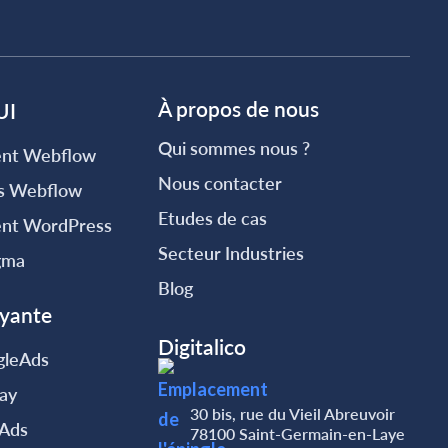
À propos de nous
UI
Qui sommes nous ?
nt Webflow
Nous contacter
rs Webflow
Etudes de cas
nt WordPress
Secteur Industries
gma
Blog
ayante
Digitalico
gleAds
lay
30 bis, rue du Vieil Abreuvoir
gAds
78100 Saint-Germain-en-Laye