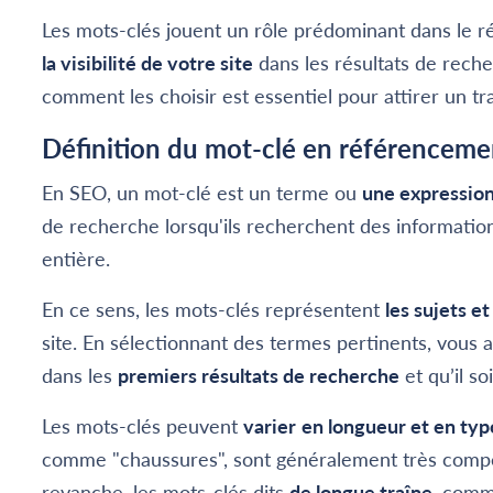
Les mots-clés jouent un rôle prédominant dans le 
la visibilité de votre site
dans les résultats de rech
comment les choisir est essentiel pour attirer un traf
Définition du mot-clé en référenceme
En SEO, un mot-clé est un terme ou
une expression
de recherche lorsqu'ils recherchent des information
entière.
En ce sens, les mots-clés représentent
les sujets e
site. En sélectionnant des termes pertinents, vous
dans les
premiers résultats de recherche
et qu’il so
Les mots-clés peuvent
varier
en longueur et en typ
comme "chaussures", sont généralement très compéti
revanche, les mots-clés dits
de longue traîne
, comm