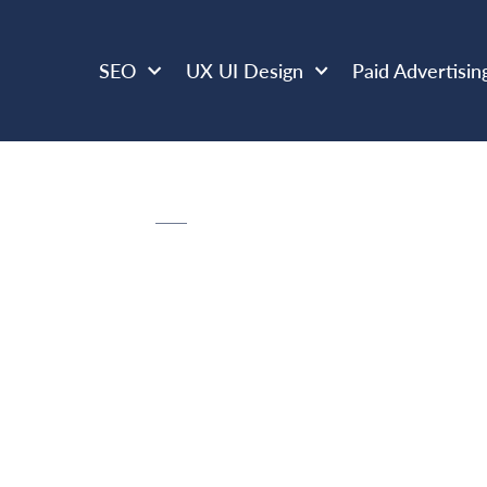
SEO
UX UI Design
Paid Advertisin
FEBRUARY 7, 2025
SEO
és SEO : com
 ? (+ modèle d