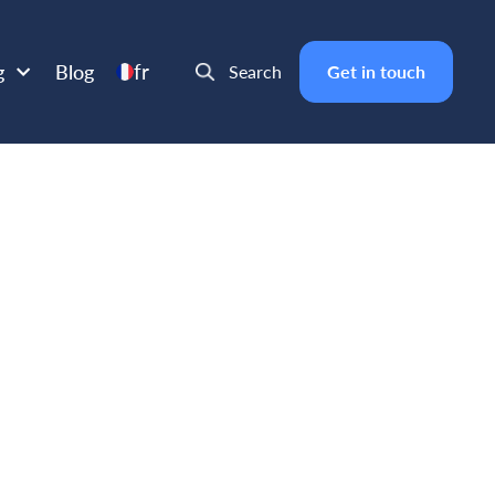
fr
g
Blog
Search
Get in touch
ment les
e liste)